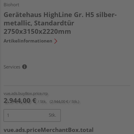
Biohort
Gerätehaus HighLine Gr. H5 silber-
metallic, Standardtür
2750x3150x2220mm
Artikelinformationen
Services
vue.ads.buyBox.price.rrp
2.944,00 €
/ Stk.
(2.944,00 € / Stk.)
Stk.
vue.ads.priceMerchantBox.total