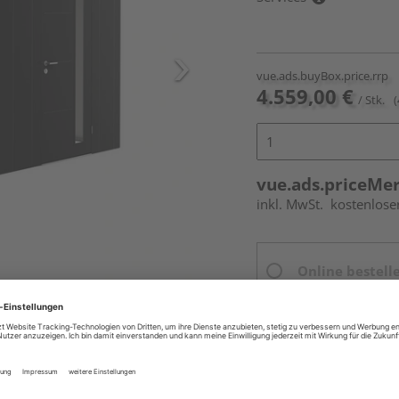
vue.ads.buyBox.price.rrp
4.559,00 €
/ Stk.
(
vue.ads.priceMe
inkl. MwSt.
kostenlose
Online bestell
Ihr Standort ist n
Beim Händler 
Auf Vorbestellun
vue.ads.priceMerch