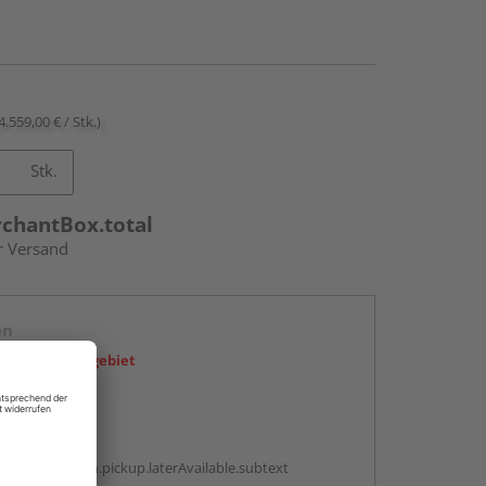
4.559,00 € / Stk.)
Stk.
rchantBox.total
r Versand
en
icht im Liefergebiet
abholen
g:
antBox.option.pickup.laterAvailable.subtext