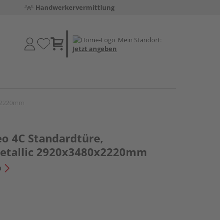
Handwerkervermittlung
Mein Standort:
Jetzt angeben
0x2220mm
o 4C Standardtüre,
metallic 2920x3480x2220mm
n