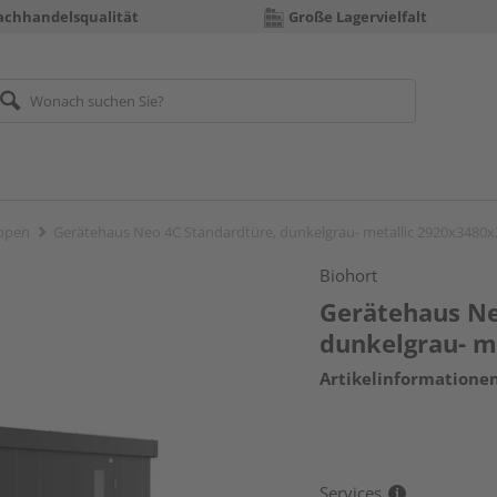
achhandelsqualität
Große Lagervielfalt
ppen
Gerätehaus Neo 4C Standardtüre, dunkelgrau- metallic 2920x348
Biohort
Gerätehaus Ne
dunkelgrau- 
Artikelinformatione
Services