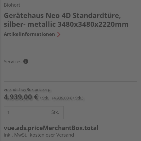
Biohort
Gerätehaus Neo 4D Standardtüre,
silber- metallic 3480x3480x2220mm
Artikelinformationen
Services
vue.ads.buyBox.price.rrp
4.939,00 €
/ Stk.
(4.939,00 € / Stk.)
Stk.
vue.ads.priceMerchantBox.total
inkl. MwSt.
kostenloser Versand