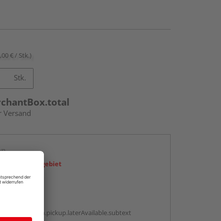
,00 € / Stk.)
Stk.
rchantBox.total
r Versand
en
icht im Liefergebiet
abholen
g:
antBox.option.pickup.laterAvailable.subtext