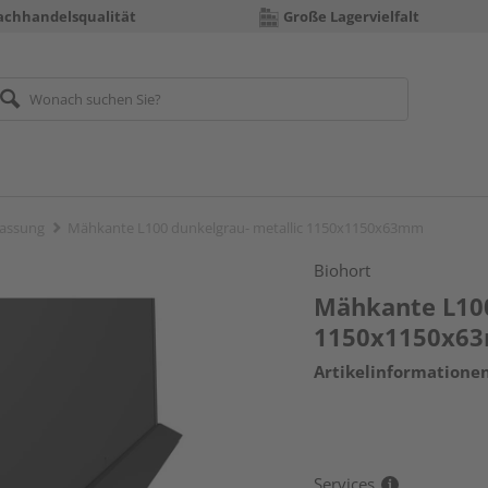
achhandelsqualität
Große Lagervielfalt
fassung
Mähkante L100 dunkelgrau- metallic 1150x1150x63mm
Biohort
Mähkante L100
1150x1150x6
Artikelinformatione
Services