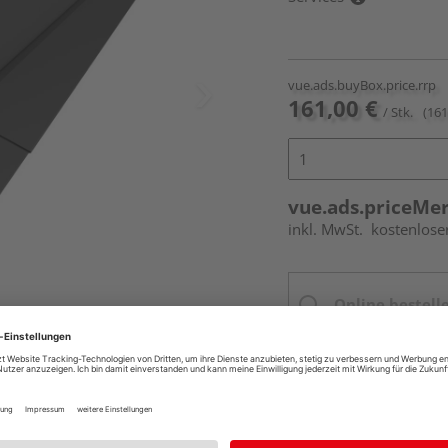
vue.ads.buyBox.price.rrp
161,00 €
/ Stk.
(161
vue.ads.priceMe
inkl. MwSt.
kostenlose
Online bestell
Ihr Standort ist n
Beim Händler 
erumfang enthalten.
Auf Vorbestellun
vue.ads.priceMerch