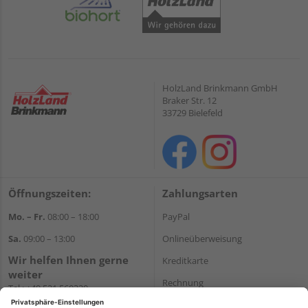
HolzLand Brinkmann GmbH
Braker Str. 12
33729 Bielefeld
Öffnungszeiten:
Zahlungsarten
Mo. – Fr.
08:00 – 18:00
PayPal
Sa.
09:00 – 13:00
Onlineüberweisung
Wir helfen Ihnen gerne
Kreditkarte
weiter
Rechnung
Tel.:
+49 521 560320
E-Mail:
shop@holzland-
*Bonität vorausgesetzt