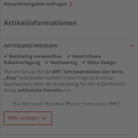
Komplettangebot anfragen
Artikelinformationen
ARTIKELBESCHREIBUNG
✔ Beidseitig verwendbar ✔ Unsichtbare
Kabelverlegung ✔ Hochwertig ✔ Edles Design
Warum Sie sich für die
BPC-Terrassendielen der Serie
„Risu“
entscheiden sollten? Diese Frage ist leicht zu
beantworten, denn der Bodenbelag für den Außenbereich
bringt
zahlreiche Vorteile
mit.
Das Material:
Bamboo Plastic Composite (BPC)
gilt als DIE Alternative zu WPC (Wood Plastic
Composite). Sie verbindet gekonnt
beste
Mehr anzeigen
Eigenschaften von natürlichen Bambusfasern
und widerstandsfähigem Kunststoff
. Weitere
Pluspunkte
sind…