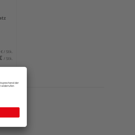
atz
 €
/ Stk.
€
/ Stk.