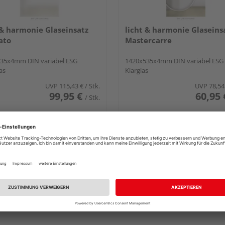
 & harmonie Glaseinsatz
licht & harmonie Glaseins
ato
Mastercarre
35x4mm DIN variabel ESG
1420x535x4mm DIN variabel ESG
as
Klarglas
UVP
115,43 €
/ Stk.
UVP
78,54
99,95 €
60,95 
/ Stk.