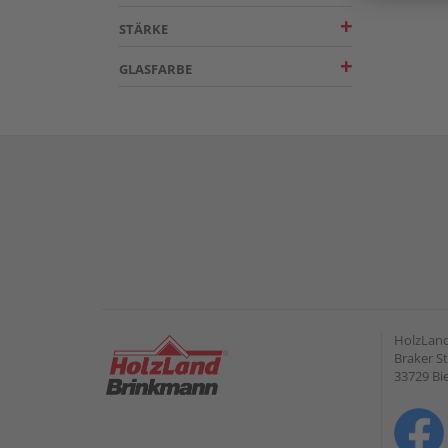
STÄRKE
GLASFARBE
HolzLan
Braker St
33729 Bie