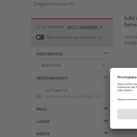
Zargenschäume (1)
licht
Satin
Ihr Standort:
JETZT ANGEBEN
1420x5
Nur Ausstellungs-Produkte
(2)
Weißgl
SORTIERUNG:
VERFÜGBARKEIT
auf Lager
(2)
auf Vorbestellung verfügbar
(0)
PREIS
LÄNGE
BREITE