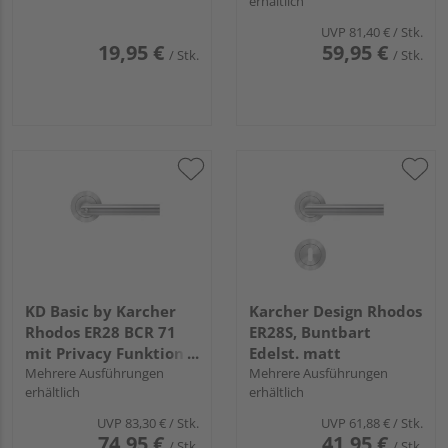
erhältlich
UVP
81,40 €
/ Stk.
19,95 €
59,95 €
/ Stk.
/ Stk.
KD Basic by Karcher
Karcher Design Rhodos
Rhodos ER28 BCR 71
ER28S, Buntbart
mit Privacy Funktion
Edelst. matt
DIN Rechts in Edelst.
Mehrere Ausführungen
Mehrere Ausführungen
erhältlich
erhältlich
matt
UVP
83,30 €
/ Stk.
UVP
61,88 €
/ Stk.
74,95 €
41,95 €
/ Stk.
/ Stk.