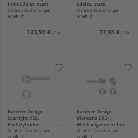
links Edelst. matt
Edelst. matt
Mehrere Ausführungen
Mehrere Ausführungen
erhältlich
erhältlich
123,95 €
77,95 €
/ Stk.
/ Stk.
Karcher Design
Karcher Design
Starlight R38,
Montana ER54,
Profilzylinder
Wechselgarnitur links
Chrom/Edelst. matt
Mehrere Ausführungen
Edelst. matt
Mehrere Ausführungen
erhältlich
erhältlich