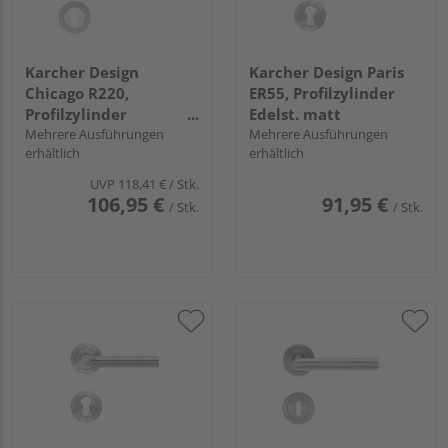
Karcher Design
Karcher Design Paris
Chicago R220,
ER55, Profilzylinder
Profilzylinder
Edelst. matt
Chrom/Chrommatt
Mehrere Ausführungen
Mehrere Ausführungen
erhältlich
erhältlich
UVP
118,41 €
/ Stk.
106,95 €
91,95 €
/ Stk.
/ Stk.