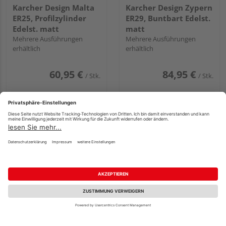
Karcher Design Malta
Karcher Design Zypern
ER25, Profilzylinder
ER29, Buntbart Edelst.
Edelst. matt
matt
Mehrere Ausführungen
Mehrere Ausführungen
erhältlich
erhältlich
60,95 €
84,95 €
/ Stk.
/ Stk.
Karcher Design Rhodos
KD Comfort by
ER28Q, Buntbart
Karcher London ER51Q