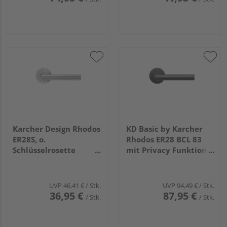
Karcher Design Rhodos
KD Basic by Karcher
ER28S, o.
Rhodos ER28 BCL 83
Schlüsselrosette
mit Privacy Funktion
Edelst. matt
DIN Links
UVP
46,41 €
/ Stk.
UVP
94,49 €
/ Stk.
36,95 €
87,95 €
/ Stk.
/ Stk.