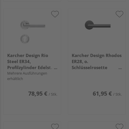
Karcher Design Rio
Karcher Design Rhodos
Steel ER34,
ER28, o.
Profilzylinder Edelst.
Schlüsselrosette
poliert/matt
Mehrere Ausführungen
Kosmos Schwarz
erhältlich
78,95 €
61,95 €
/ Stk.
/ Stk.