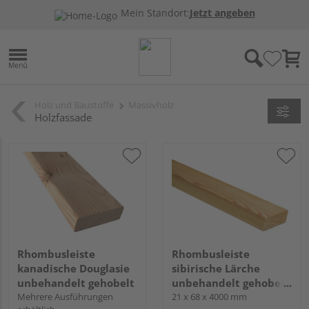
Mein Standort:
Jetzt angeben
Holz und Baustoffe
Massivholz
Holzfassade
Rhombusleiste
Rhombusleiste
kanadische Douglasie
sibirische Lärche
unbehandelt gehobelt
unbehandelt gehobelt
Mehrere Ausführungen
hobelfallend
21 x 68 x 4000 mm