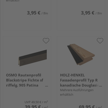
erhältlich
3,95 €
3,95 €
/ lfm
/ lfm
OSMO Rautenprofil
HOLZ-HENKEL
Blackstripe Fichte sf
‎Fassadenprofil Typ R
riffelg. 905 Patina
kanadische Douglasie,
endbehandelt, Feder
gehobelt, Kanten
Mehrere Ausführungen
erhältlich
schwarz 21x96mm,
gerundet, N+F
4,2m
UVP
49,50 €
/ m²
39,95 €
69,95 €
/ m²
/ m²