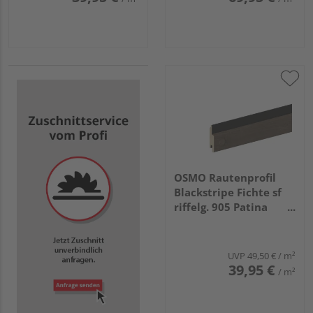
OSMO Rautenprofil
Blackstripe Fichte sf
riffelg. 905 Patina
endbehandelt, Feder
schwarz 21x96mm,
5,1m
UVP
49,50 €
/ m²
39,95 €
/ m²