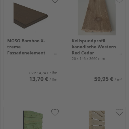
MOSO Bamboo X-
Keilspundprofil
treme
kanadische Western
Fassadenelement
Red Cedar
Geschlossenes Profil
unbehandelt,
26 x 146 x 3660 mm
1850x137x18mm
Sichtseite riffelgesägt
Density Stirns. 2mm x
UVP
14,74 €
/ lfm
45°
13,70 €
59,95 €
/ lfm
/ m²