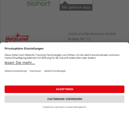
HolzLand Brinkmann GmbH
Braker Str. 12
33729 Bielefeld
Öffnungszeiten:
Zahlungsarten
Mo. – Fr.
08:00 – 18:00
PayPal
Sa.
09:00 – 13:00
Onlineüberweisung
Wir helfen Ihnen gerne
Kreditkarte
weiter
Rechnung
Tel.:
+49 521 560320
E-Mail:
shop@holzland-
*Bonität vorausgesetzt
brinkmann.de