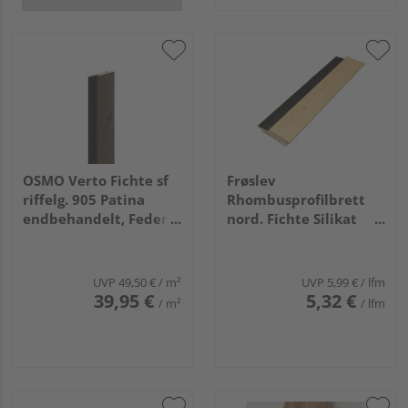
OSMO Verto Fichte sf
Frøslev
riffelg. 905 Patina
Rhombusprofilbrett
endbehandelt, Feder
nord. Fichte Silikat
schwarz 21x96mm,
behandelt, schwarze
4,2m
Feder 27x95x4200mm
UVP
49,50 €
/ m²
UVP
5,99 €
/ lfm
39,95 €
5,32 €
/ m²
/ lfm