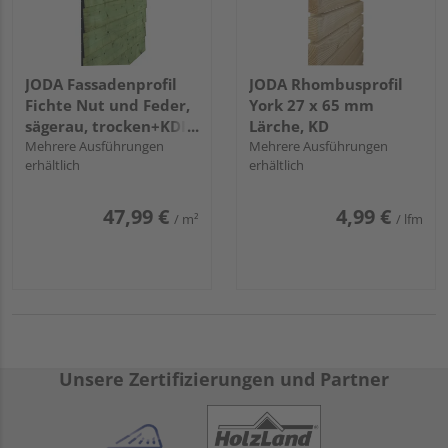
JODA Fassadenprofil
JODA Rhombusprofil
Fichte Nut und Feder,
York 27 x 65 mm
sägerau, trocken+KDI
Lärche, KD
28/19 x 146 mm
Mehrere Ausführungen
Mehrere Ausführungen
erhältlich
erhältlich
47,99 €
4,99 €
/ m²
/ lfm
Unsere Zertifizierungen und Partner