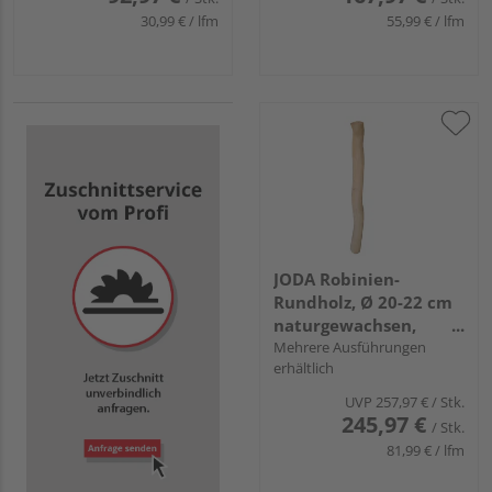
30,99 € / lfm
55,99 € / lfm
JODA Robinien-
Rundholz, Ø 20-22 cm
naturgewachsen,
entsplintet,
Mehrere Ausführungen
erhältlich
geschliffen
UVP
257,97 €
/ Stk.
245,97 €
/ Stk.
81,99 € / lfm