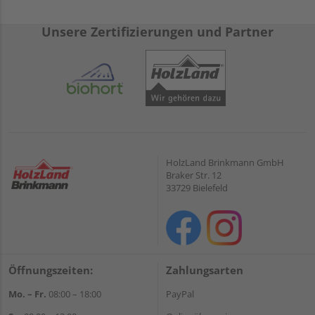
Unsere Zertifizierungen und Partner
HolzLand Brinkmann GmbH
Braker Str. 12
33729 Bielefeld
Öffnungszeiten:
Zahlungsarten
Mo. – Fr.
08:00 – 18:00
PayPal