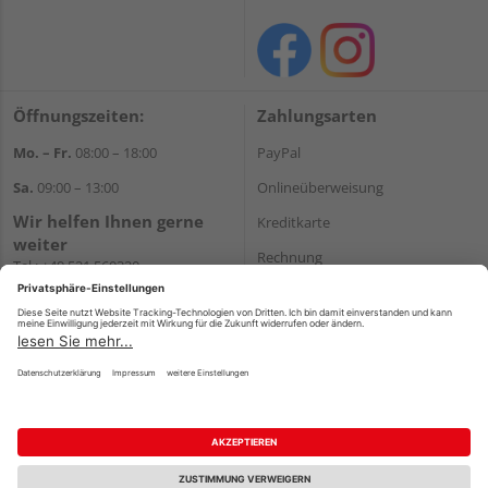
Öffnungszeiten:
Zahlungsarten
Mo. – Fr.
08:00 – 18:00
PayPal
Sa.
09:00 – 13:00
Onlineüberweisung
Wir helfen Ihnen gerne
Kreditkarte
weiter
Rechnung
Tel.:
+49 521 560320
E-Mail:
shop@holzland-
*Bonität vorausgesetzt
brinkmann.de
Versand
Versandkosten
Impressum
AGB
Widerruf
Datenschutz
Reservierungsbedingungen
Vertrag widerrufen