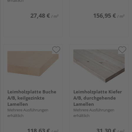
erhältlich
27,48 €
156,95 €
/ m²
/ m²
Leimholzplatte Buche
Leimholzplatte Kiefer
A/B, keilgezinkte
A/B, durchgehende
Lamellen
Lamellen
Mehrere Ausführungen
Mehrere Ausführungen
erhältlich
erhältlich
118,63 €
31,30 €
/ m²
/ m²