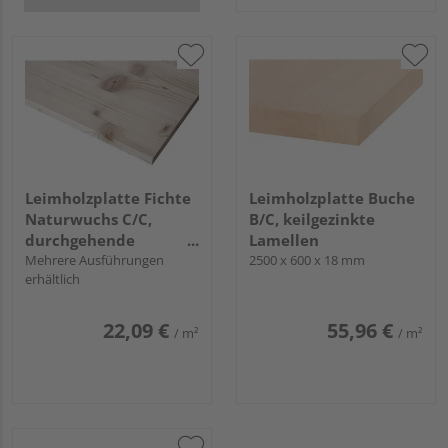
Leimholzplatte Fichte
Leimholzplatte Buche
Naturwuchs C/C,
B/C, keilgezinkte
durchgehende
Lamellen
Lamellen
Mehrere Ausführungen
2500 x 600 x 18 mm
erhältlich
22,09 €
55,96 €
/ m²
/ m²