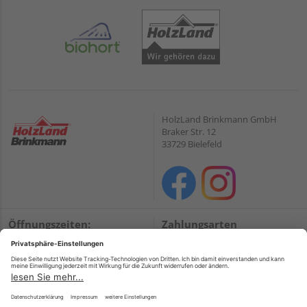
HolzLand Brinkmann GmbH
Braker Str. 12
33729 Bielefeld
Öffnungszeiten:
Zahlungsarten
Mo. – Fr.
08:00 – 18:00
PayPal
Sa.
09:00 – 13:00
Onlineüberweisung
Wir helfen Ihnen gerne
Kreditkarte
weiter