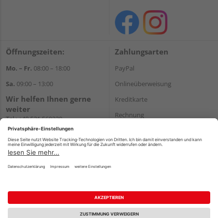
Öffnungszeiten:
Zahlungsarten
Mo. – Fr.
08:00 – 18:00
PayPal
Sa.
09:00 – 13:00
Onlineüberweisung
Wir helfen Ihnen gerne
Kreditkarte
weiter
Rechnung
Tel.:
+49 521 560320
E-Mail:
shop@holzland-
*Bonität vorausgesetzt
brinkmann.de
Versand
Versandkosten
Impressum
AGB
Widerruf
Datenschutz
Reservierungsbedingungen
Vertrag widerrufen